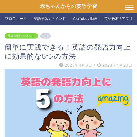
赤ちゃんからの英語学習
プロフィール
英語学習 / マインド
YouTube / 動画
英語教材 / アプリ
英語学習 / マインド
PR
簡単に実践できる！英語の発語力向上
に効果的な5つの方法
2023年4月8日
/
2023年4月23日