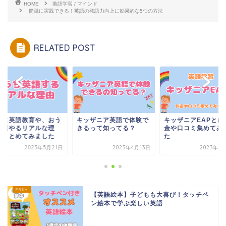
HOME
英語学習 / マインド
簡単に実践できる！英語の発語力向上に効果的な5つの方法
RELATED POST
供に英語教育や、おう
キッザニア英語で体験で
キッザニアEAPとは
英語やるリアルな理
きるって知ってる？
金や口コミ集めてみ
 まとめてみました
た
2023年5月21日
2023年4月13日
2023年4
【英語絵本】子どもも大喜び！タッチペ
ン絵本で学ぶ楽しい英語