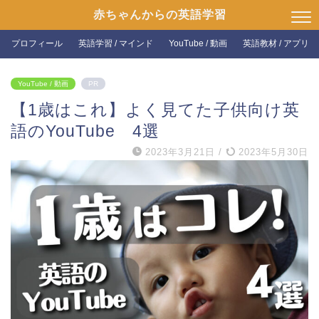
赤ちゃんからの英語学習
プロフィール
英語学習 / マインド
YouTube / 動画
英語教材 / アプリ
YouTube / 動画
PR
【1歳はこれ】よく見てた子供向け英
語のYouTube 4選
2023年3月21日
/
2023年5月30日