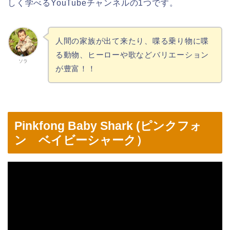
しく学べるYouTubeチャンネルの1つです。
人間の家族が出て来たり、喋る乗り物に喋
る動物、ヒーローや歌などバリエーション
ソラ
が豊富！！
Pinkfong Baby Shark (ピンクフォ
ン ベイビーシャーク）