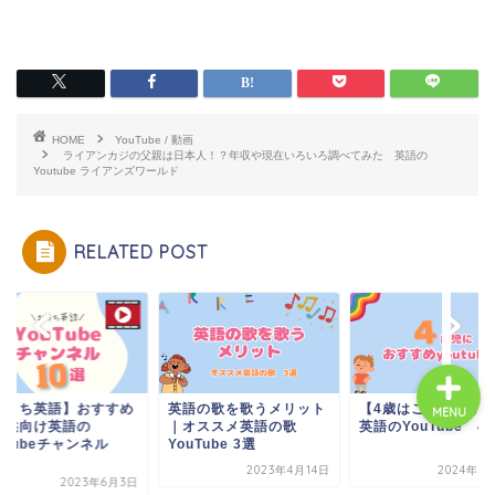
ホーム
HOME
YouTube / 動画
ライアンカジの父親は日本人！？年収や現在いろいろ調べてみた 英語の
Youtube ライアンズワールド
プロフィール
RELATED POST
お問い合わせ
おうち英語】おすすめ
英語の歌を歌うメリット
【4歳はこれ】おす
MENU
子供向け英語の
｜オススメ英語の歌
英語のYouTube 4
uTubeチャンネル
YouTube 3選
..
2023年4月14日
2024年5
2023年6月3日