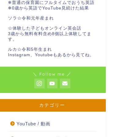
❄︎普通の保育園にフルタイムでおうち英語
❄︎0歳から英語でYouTube見続けた結果
ソラ☆令和元年産まれ
☆体験した子どもオンライン英会話
3歳から無料有料含め8個以上体験してま
す。
ルカ☆令和5年生まれ
Instagram、Youtubeもあるから見てね。
＼ Follow me ／
カテゴリー
YouTube / 動画