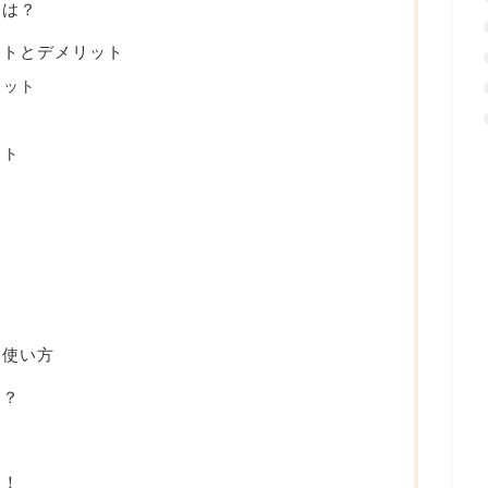
とは？
ットとデメリット
リット
ット
い使い方
は？
リ！