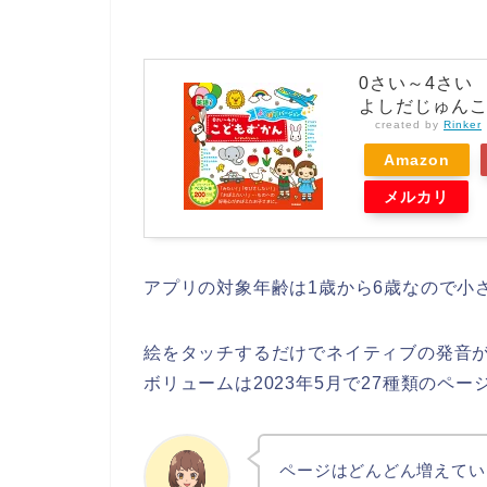
0さい～4さい
よしだじゅんこ 
created by
Rinker
Amazon
メルカリ
アプリの対象年齢は1歳から6歳なので小
絵をタッチするだけでネイティブの発音
ボリュームは2023年5月で27種類のペ
ページはどんどん増えてい