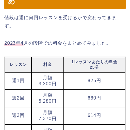
め
値段は週に何回レッスンを受けるかで変わってきま
す。
2023年4
月の段階での料金をまとめてみました。
1レッスンあたりの料金
レッスン
料金
25分
月額
週1回
825円
3,300円
月額
週2回
660円
5,280円
月額
週3回
614円
7,370円
月額