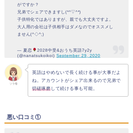
がですか？
兄弟でシェアできますし(*^▽^*)
子供特化ではありますが、親でも大丈夫ですよ。
大人用の会社は子供相手はダメなのでオススメし
ません(^◇^;)
— 夏恋
2028中受&おうち英語7y2y
(@nanatsukoikoi)
September 29, 2020
英語はやめないで長く続ける事が大事だよ
ね。アカウントがシェア出来るので兄弟で
ソラ母
切磋琢磨
して続ける事も可能。
悪い口コミ①