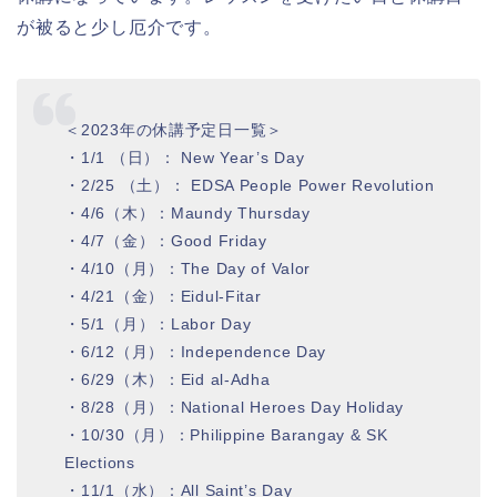
が被ると少し厄介です。
＜2023年の休講予定日一覧＞
・1/1 （日）： New Year’s Day
・2/25 （土）： EDSA People Power Revolution
・4/6（木）：Maundy Thursday
・4/7（金）：Good Friday
・4/10（月）：The Day of Valor
・4/21（金）：Eidul-Fitar
・5/1（月）：Labor Day
・6/12（月）：Independence Day
・6/29（木）：Eid al-Adha
・8/28（月）：National Heroes Day Holiday
・10/30（月）：Philippine Barangay & SK
Elections
・11/1（水）：All Saint’s Day