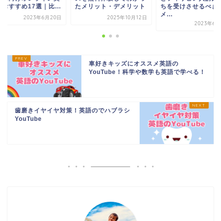
おすすめ17選｜比...
たメリット・デメリット
ちを受けさせるべき
メ...
2023年6月20日
2025年10月12日
2023年6月
車好きキッズにオススメ英語の
YouTube！科学や数学も英語で学べる！
歯磨きイヤイヤ対策！英語のでハブラシ
YouTube