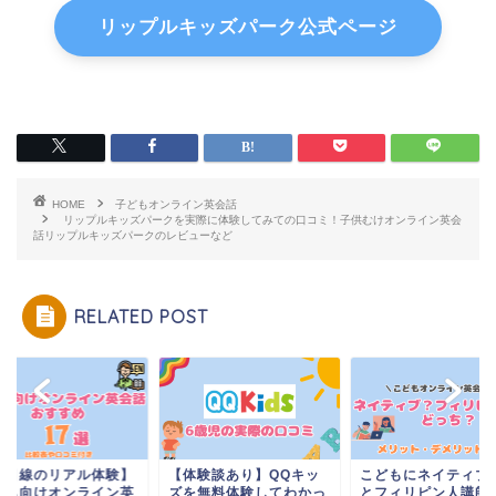
リップルキッズパーク公式ページ
HOME
子どもオンライン英会話
リップルキッズパークを実際に体験してみての口コミ！子供むけオンライン英会
話リップルキッズパークのレビューなど
RELATED POST
親目線のリアル体験】
【体験談あり】QQキッ
こどもにネイティブ
ども向けオンライン英
ズを無料体験してわかっ
とフィリピン人講師