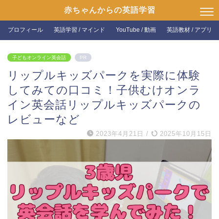
赤ちゃんからの英語学習
プロフィール
英語学習 / マインド
YouTube / 動画
英語教材 / アプリ
子どもオンライン英会話
PR
リップルキッズパークを実際に体験
してみての口コミ！子供むけオンラ
イン英会話リップルキッズパークの
レビューなど
2023年4月21日
/
2025年10月15日