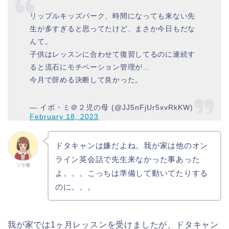
リップルキッズパーク、時間になっても来ない先
生が多すぎると思ってたけど、まさか今日もだな
んて。
子供はレッスンに合わせて復習してるのに連続す
ると流石にモチベーション管理が…
今月で辞める決断して良かった。
— イボ・ミ＠２児の母 (@JJ5nFjUr5xvRkKW)
February 18, 2023
ドタキャンは嫌だよね。我が家は他のオン
ライン英会話で先生来なかった事あった
ソラ母
よ。。。こっちは準備して動いてたりする
のに。。。
我が家では1ヶ月レッスンを受けましたが、ドタキャン