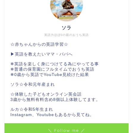
ソラ
英語力ほぼ0の親のおうち英語
☆赤ちゃんからの英語学習☆
▶︎英語を教えたいママ・パパへ
❄︎英語を楽しく身につけてる為にやってる事
❄︎普通の保育園にフルタイムでおうち英語
❄︎0歳から英語でYouTube見続けた結果
ソラ☆令和元年産まれ
☆体験した子どもオンライン英会話
3歳から無料有料含め8個以上体験してます。
ルカ☆令和5年生まれ
Instagram、Youtubeもあるから見てね。
＼ Follow me ／